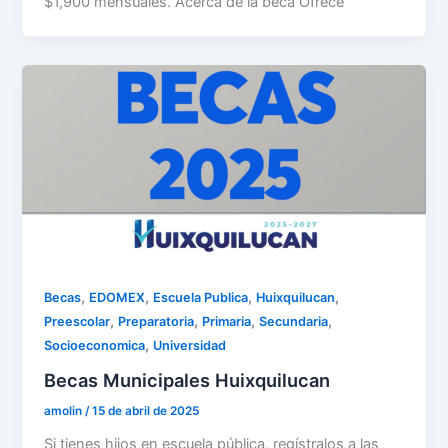
$1,900 mensuales. Acerca de la beca Ofrece
,
,
,
,
Becas
EDOMEX
Escuela Publica
Huixquilucan
,
,
,
,
Preescolar
Preparatoria
Primaria
Secundaria
,
Socioeconomica
Universidad
Becas Municipales Huixquilucan
amolin
/
15 de abril de 2025
Si tienes hijos en escuela pública, regístralos a las