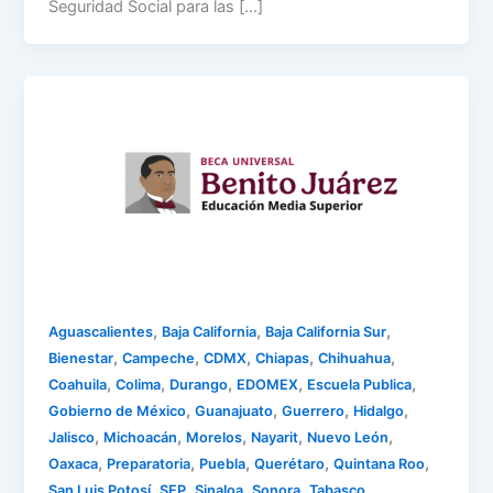
Seguridad Social para las […]
,
,
,
Aguascalientes
Baja California
Baja California Sur
,
,
,
,
,
Bienestar
Campeche
CDMX
Chiapas
Chihuahua
,
,
,
,
,
Coahuila
Colima
Durango
EDOMEX
Escuela Publica
,
,
,
,
Gobierno de México
Guanajuato
Guerrero
Hidalgo
,
,
,
,
,
Jalisco
Michoacán
Morelos
Nayarit
Nuevo León
,
,
,
,
,
Oaxaca
Preparatoria
Puebla
Querétaro
Quintana Roo
,
,
,
,
,
San Luis Potosí
SEP
Sinaloa
Sonora
Tabasco