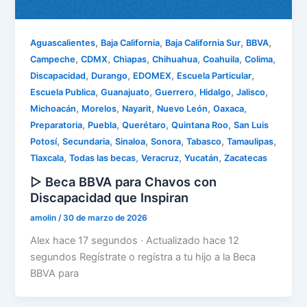
,
,
,
,
Aguascalientes
Baja California
Baja California Sur
BBVA
,
,
,
,
,
,
Campeche
CDMX
Chiapas
Chihuahua
Coahuila
Colima
,
,
,
,
Discapacidad
Durango
EDOMEX
Escuela Particular
,
,
,
,
,
Escuela Publica
Guanajuato
Guerrero
Hidalgo
Jalisco
,
,
,
,
,
Michoacán
Morelos
Nayarit
Nuevo León
Oaxaca
,
,
,
,
Preparatoria
Puebla
Querétaro
Quintana Roo
San Luis
,
,
,
,
,
,
Potosí
Secundaria
Sinaloa
Sonora
Tabasco
Tamaulipas
,
,
,
,
Tlaxcala
Todas las becas
Veracruz
Yucatán
Zacatecas
▷ Beca BBVA para Chavos con
Discapacidad que Inspiran
amolin
/
30 de marzo de 2026
Alex hace 17 segundos · Actualizado hace 12
segundos Regístrate o regístra a tu hijo a la Beca
BBVA para