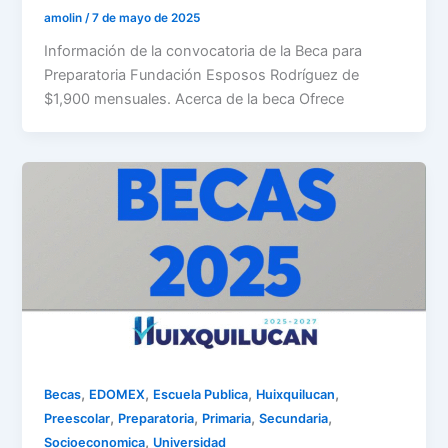
amolin
/
7 de mayo de 2025
Información de la convocatoria de la Beca para
Preparatoria Fundación Esposos Rodríguez de
$1,900 mensuales. Acerca de la beca Ofrece
,
,
,
,
Becas
EDOMEX
Escuela Publica
Huixquilucan
,
,
,
,
Preescolar
Preparatoria
Primaria
Secundaria
,
Socioeconomica
Universidad