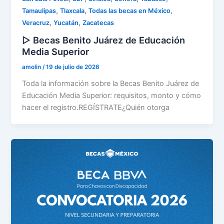
,
,
,
Tamaulipas
Tlaxcala
Todas las becas en México
,
,
Veracruz
Yucatán
Zacatecas
▷ Becas Benito Juárez de Educación
Media Superior
amolin
/
19 de julio de 2026
Toda la información sobre la Becas Benito Juárez de
Educación Media Superior: requisitos, monto y cómo
hacer el registro.REGÍSTRATE¿Quién otorga