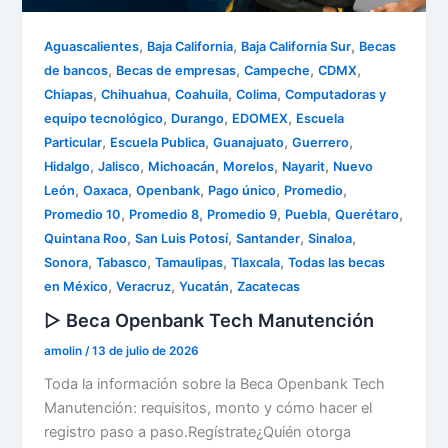
,
,
,
Aguascalientes
Baja California
Baja California Sur
Becas
,
,
,
,
de bancos
Becas de empresas
Campeche
CDMX
,
,
,
,
Chiapas
Chihuahua
Coahuila
Colima
Computadoras y
,
,
,
equipo tecnológico
Durango
EDOMEX
Escuela
,
,
,
,
Particular
Escuela Publica
Guanajuato
Guerrero
,
,
,
,
,
Hidalgo
Jalisco
Michoacán
Morelos
Nayarit
Nuevo
,
,
,
,
,
León
Oaxaca
Openbank
Pago único
Promedio
,
,
,
,
,
Promedio 10
Promedio 8
Promedio 9
Puebla
Querétaro
,
,
,
,
Quintana Roo
San Luis Potosí
Santander
Sinaloa
,
,
,
,
Sonora
Tabasco
Tamaulipas
Tlaxcala
Todas las becas
,
,
,
en México
Veracruz
Yucatán
Zacatecas
▷ Beca Openbank Tech Manutención
amolin
/
13 de julio de 2026
Toda la información sobre la Beca Openbank Tech
Manutención: requisitos, monto y cómo hacer el
registro paso a paso.Regístrate¿Quién otorga