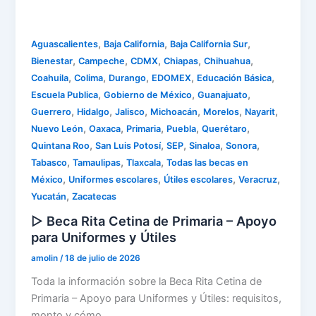
,
,
,
Aguascalientes
Baja California
Baja California Sur
,
,
,
,
,
Bienestar
Campeche
CDMX
Chiapas
Chihuahua
,
,
,
,
,
Coahuila
Colima
Durango
EDOMEX
Educación Básica
,
,
,
Escuela Publica
Gobierno de México
Guanajuato
,
,
,
,
,
,
Guerrero
Hidalgo
Jalisco
Michoacán
Morelos
Nayarit
,
,
,
,
,
Nuevo León
Oaxaca
Primaria
Puebla
Querétaro
,
,
,
,
,
Quintana Roo
San Luis Potosí
SEP
Sinaloa
Sonora
,
,
,
Tabasco
Tamaulipas
Tlaxcala
Todas las becas en
,
,
,
,
México
Uniformes escolares
Útiles escolares
Veracruz
,
Yucatán
Zacatecas
▷ Beca Rita Cetina de Primaria – Apoyo
para Uniformes y Útiles
amolin
/
18 de julio de 2026
Toda la información sobre la Beca Rita Cetina de
Primaria – Apoyo para Uniformes y Útiles: requisitos,
monto y cómo