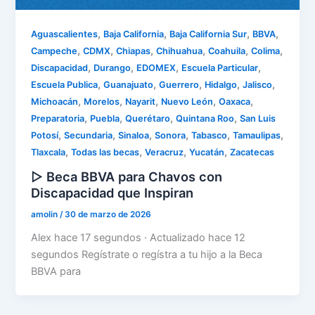
,
,
,
,
Aguascalientes
Baja California
Baja California Sur
BBVA
,
,
,
,
,
,
Campeche
CDMX
Chiapas
Chihuahua
Coahuila
Colima
,
,
,
,
Discapacidad
Durango
EDOMEX
Escuela Particular
,
,
,
,
,
Escuela Publica
Guanajuato
Guerrero
Hidalgo
Jalisco
,
,
,
,
,
Michoacán
Morelos
Nayarit
Nuevo León
Oaxaca
,
,
,
,
Preparatoria
Puebla
Querétaro
Quintana Roo
San Luis
,
,
,
,
,
,
Potosí
Secundaria
Sinaloa
Sonora
Tabasco
Tamaulipas
,
,
,
,
Tlaxcala
Todas las becas
Veracruz
Yucatán
Zacatecas
▷ Beca BBVA para Chavos con
Discapacidad que Inspiran
amolin
/
30 de marzo de 2026
Alex hace 17 segundos · Actualizado hace 12
segundos Regístrate o regístra a tu hijo a la Beca
BBVA para