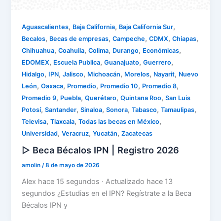
,
,
,
Aguascalientes
Baja California
Baja California Sur
,
,
,
,
,
Becalos
Becas de empresas
Campeche
CDMX
Chiapas
,
,
,
,
,
Chihuahua
Coahuila
Colima
Durango
Económicas
,
,
,
,
EDOMEX
Escuela Publica
Guanajuato
Guerrero
,
,
,
,
,
,
Hidalgo
IPN
Jalisco
Michoacán
Morelos
Nayarit
Nuevo
,
,
,
,
,
León
Oaxaca
Promedio
Promedio 10
Promedio 8
,
,
,
,
Promedio 9
Puebla
Querétaro
Quintana Roo
San Luis
,
,
,
,
,
,
Potosí
Santander
Sinaloa
Sonora
Tabasco
Tamaulipas
,
,
,
Televisa
Tlaxcala
Todas las becas en México
,
,
,
Universidad
Veracruz
Yucatán
Zacatecas
▷ Beca Bécalos IPN | Registro 2026
amolin
/
8 de mayo de 2026
Alex hace 15 segundos · Actualizado hace 13
segundos ¿Estudias en el IPN? Regístrate a la Beca
Bécalos IPN y