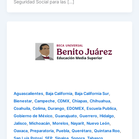
Seguridad Social para las […]
,
,
,
Aguascalientes
Baja California
Baja California Sur
,
,
,
,
,
Bienestar
Campeche
CDMX
Chiapas
Chihuahua
,
,
,
,
,
Coahuila
Colima
Durango
EDOMEX
Escuela Publica
,
,
,
,
Gobierno de México
Guanajuato
Guerrero
Hidalgo
,
,
,
,
,
Jalisco
Michoacán
Morelos
Nayarit
Nuevo León
,
,
,
,
,
Oaxaca
Preparatoria
Puebla
Querétaro
Quintana Roo
,
,
,
,
,
San Luis Potosí
SEP
Sinaloa
Sonora
Tabasco