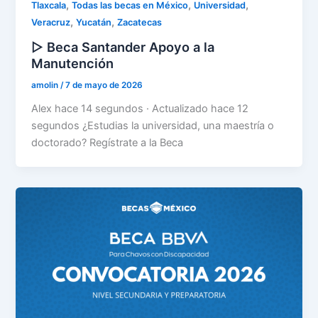
,
,
,
Tlaxcala
Todas las becas en México
Universidad
,
,
Veracruz
Yucatán
Zacatecas
▷ Beca Santander Apoyo a la
Manutención
amolin
/
7 de mayo de 2026
Alex hace 14 segundos · Actualizado hace 12
segundos ¿Estudias la universidad, una maestría o
doctorado? Regístrate a la Beca