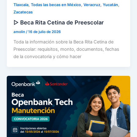
,
,
,
,
Tlaxcala
Todas las becas en México
Veracruz
Yucatán
Zacatecas
▷ Beca Rita Cetina de Preescolar
amolin
/
16 de julio de 2026
Toda la información sobre la Beca Rita Cetina de
Preescolar: requisitos, monto, documentos, fechas
de la convocatoria y cómo hacer