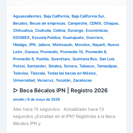
,
,
,
Aguascalientes
Baja California
Baja California Sur
,
,
,
,
,
Becalos
Becas de empresas
Campeche
CDMX
Chiapas
,
,
,
,
,
Chihuahua
Coahuila
Colima
Durango
Económicas
,
,
,
,
EDOMEX
Escuela Publica
Guanajuato
Guerrero
,
,
,
,
,
,
Hidalgo
IPN
Jalisco
Michoacán
Morelos
Nayarit
Nuevo
,
,
,
,
,
León
Oaxaca
Promedio
Promedio 10
Promedio 8
,
,
,
,
Promedio 9
Puebla
Querétaro
Quintana Roo
San Luis
,
,
,
,
,
,
Potosí
Santander
Sinaloa
Sonora
Tabasco
Tamaulipas
,
,
,
Televisa
Tlaxcala
Todas las becas en México
,
,
,
Universidad
Veracruz
Yucatán
Zacatecas
▷ Beca Bécalos IPN | Registro 2026
amolin
/
8 de mayo de 2026
Alex hace 15 segundos · Actualizado hace 13
segundos ¿Estudias en el IPN? Regístrate a la Beca
Bécalos IPN y