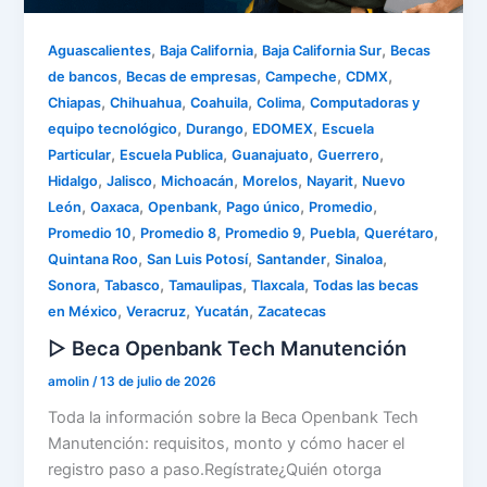
,
,
,
Aguascalientes
Baja California
Baja California Sur
Becas
,
,
,
,
de bancos
Becas de empresas
Campeche
CDMX
,
,
,
,
Chiapas
Chihuahua
Coahuila
Colima
Computadoras y
,
,
,
equipo tecnológico
Durango
EDOMEX
Escuela
,
,
,
,
Particular
Escuela Publica
Guanajuato
Guerrero
,
,
,
,
,
Hidalgo
Jalisco
Michoacán
Morelos
Nayarit
Nuevo
,
,
,
,
,
León
Oaxaca
Openbank
Pago único
Promedio
,
,
,
,
,
Promedio 10
Promedio 8
Promedio 9
Puebla
Querétaro
,
,
,
,
Quintana Roo
San Luis Potosí
Santander
Sinaloa
,
,
,
,
Sonora
Tabasco
Tamaulipas
Tlaxcala
Todas las becas
,
,
,
en México
Veracruz
Yucatán
Zacatecas
▷ Beca Openbank Tech Manutención
amolin
/
13 de julio de 2026
Toda la información sobre la Beca Openbank Tech
Manutención: requisitos, monto y cómo hacer el
registro paso a paso.Regístrate¿Quién otorga