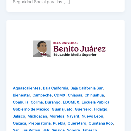
Seguridad Social para las […]
,
,
,
Aguascalientes
Baja California
Baja California Sur
,
,
,
,
,
Bienestar
Campeche
CDMX
Chiapas
Chihuahua
,
,
,
,
,
Coahuila
Colima
Durango
EDOMEX
Escuela Publica
,
,
,
,
Gobierno de México
Guanajuato
Guerrero
Hidalgo
,
,
,
,
,
Jalisco
Michoacán
Morelos
Nayarit
Nuevo León
,
,
,
,
,
Oaxaca
Preparatoria
Puebla
Querétaro
Quintana Roo
,
,
,
,
,
San Luis Potosí
SEP
Sinaloa
Sonora
Tabasco