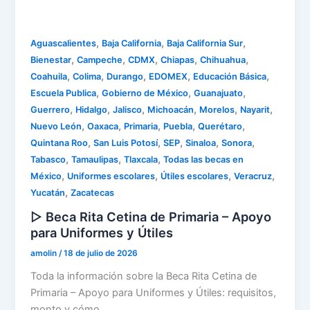
,
,
,
Aguascalientes
Baja California
Baja California Sur
,
,
,
,
,
Bienestar
Campeche
CDMX
Chiapas
Chihuahua
,
,
,
,
,
Coahuila
Colima
Durango
EDOMEX
Educación Básica
,
,
,
Escuela Publica
Gobierno de México
Guanajuato
,
,
,
,
,
,
Guerrero
Hidalgo
Jalisco
Michoacán
Morelos
Nayarit
,
,
,
,
,
Nuevo León
Oaxaca
Primaria
Puebla
Querétaro
,
,
,
,
,
Quintana Roo
San Luis Potosí
SEP
Sinaloa
Sonora
,
,
,
Tabasco
Tamaulipas
Tlaxcala
Todas las becas en
,
,
,
,
México
Uniformes escolares
Útiles escolares
Veracruz
,
Yucatán
Zacatecas
▷ Beca Rita Cetina de Primaria – Apoyo
para Uniformes y Útiles
amolin
/
18 de julio de 2026
Toda la información sobre la Beca Rita Cetina de
Primaria – Apoyo para Uniformes y Útiles: requisitos,
monto y cómo