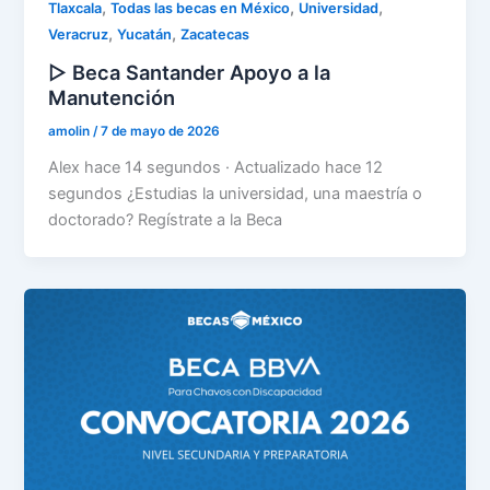
,
,
,
Tlaxcala
Todas las becas en México
Universidad
,
,
Veracruz
Yucatán
Zacatecas
▷ Beca Santander Apoyo a la
Manutención
amolin
/
7 de mayo de 2026
Alex hace 14 segundos · Actualizado hace 12
segundos ¿Estudias la universidad, una maestría o
doctorado? Regístrate a la Beca