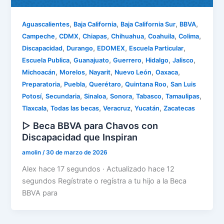
,
,
,
,
Aguascalientes
Baja California
Baja California Sur
BBVA
,
,
,
,
,
,
Campeche
CDMX
Chiapas
Chihuahua
Coahuila
Colima
,
,
,
,
Discapacidad
Durango
EDOMEX
Escuela Particular
,
,
,
,
,
Escuela Publica
Guanajuato
Guerrero
Hidalgo
Jalisco
,
,
,
,
,
Michoacán
Morelos
Nayarit
Nuevo León
Oaxaca
,
,
,
,
Preparatoria
Puebla
Querétaro
Quintana Roo
San Luis
,
,
,
,
,
,
Potosí
Secundaria
Sinaloa
Sonora
Tabasco
Tamaulipas
,
,
,
,
Tlaxcala
Todas las becas
Veracruz
Yucatán
Zacatecas
▷ Beca BBVA para Chavos con
Discapacidad que Inspiran
amolin
/
30 de marzo de 2026
Alex hace 17 segundos · Actualizado hace 12
segundos Regístrate o regístra a tu hijo a la Beca
BBVA para