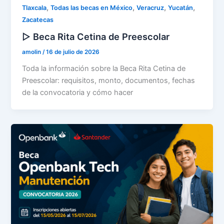
,
,
,
,
Tlaxcala
Todas las becas en México
Veracruz
Yucatán
Zacatecas
▷ Beca Rita Cetina de Preescolar
amolin
/
16 de julio de 2026
Toda la información sobre la Beca Rita Cetina de
Preescolar: requisitos, monto, documentos, fechas
de la convocatoria y cómo hacer