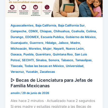
,
,
,
Aguascalientes
Baja California
Baja California Sur
,
,
,
,
,
,
Campeche
CDMX
Chiapas
Chihuahua
Coahuila
Colima
,
,
,
,
Durango
EDOMEX
Escuela Publica
Gobierno de México
,
,
,
,
,
Guanajuato
Guerrero
Hidalgo
Jalisco
Madre
,
,
,
,
,
Michoacán
Morelos
Mujer
Nayarit
Nuevo León
,
,
,
,
Oaxaca
Puebla
Querétaro
Quintana Roo
San Luis
,
,
,
,
,
,
Potosí
SECIHTI
Sinaloa
Sonora
Tabasco
Tamaulipas
,
,
,
Tlaxcala
Todas las becas en México
Universidad
,
,
Veracruz
Yucatán
Zacatecas
▷ Becas de Licenciatura para Jefas de
Familia Mexicanas
amolin
/
29 de junio de 2026
Alex hace 2 minutos · Actualizado hace 2 segundos
Si eres madre y estudias regístrate a las Becas de