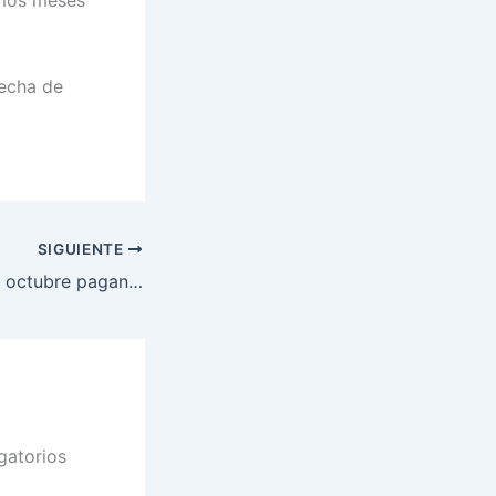
imos meses
fecha de
SIGUIENTE
Hoy martes 14 de octubre pagan la Beca Rita Cetina a estos estudiantes. Revisa si cobras
gatorios