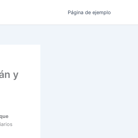
Página de ejemplo
rán y
 que
iarios