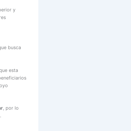
erior y
res
ue busca
que esta
eneficiarios
poyo
ar
, por lo
.