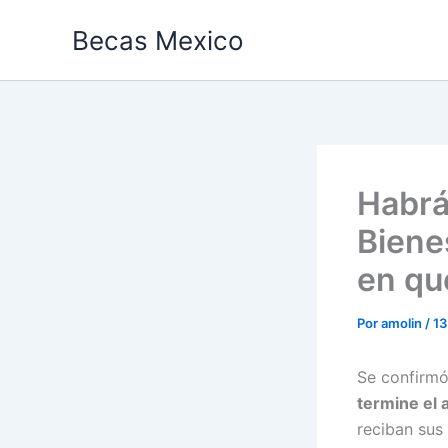
Ir
Becas Mexico
al
contenido
Habrá
Bienes
en qu
Por
amolin
/
13
Se confirmó
termine el 
reciban sus