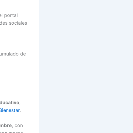
el portal
des sociales
cumulado de
educativo
,
Bienestar
.
embre
, con