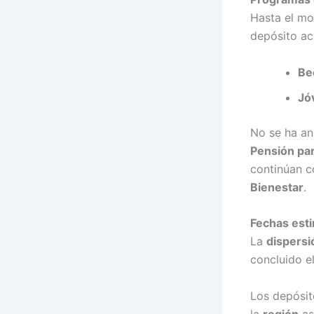
Hasta el mo
depósito a
Be
Jó
No se ha an
Pensión pa
continúan 
Bienestar
.
Fechas esti
La
dispersi
concluido e
Los depósit
la
región
as