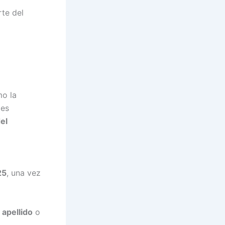
te del
mo la
les
el
25
, una vez
l apellido
o