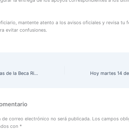
segurar la entrega de los apoyos correspondientes a los últ
ficiario, mantente atento a los avisos oficiales y revisa tu 
ra evitar confusiones.
Entrega de tarjetas de la Beca Rita Cetina para nuevos beneficiarios. Checa cuándo será
comentario
n de correo electrónico no será publicada.
Los campos obli
ados con
*