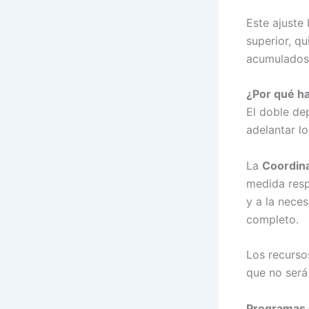
Este ajuste
superior, q
acumulados
¿Por qué h
El doble de
adelantar lo
La
Coordin
medida resp
y a la nece
completo.
Los recurso
que no será 
Programas q