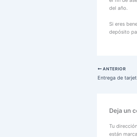
el fin de a
del año.
Si eres bene
depósito pa
ANTERIOR
Deja un 
Tu direcció
están marc