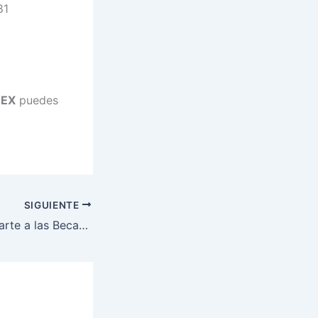
81
MEX
puedes
SIGUIENTE
Ya puedes registrarte a las Becas de Exención EDOMEX 2025-2026. Checa requisitos