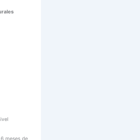
urales
ivel
 6 meses de