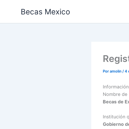
Ir
Becas Mexico
al
contenido
Regis
Por
amolin
/
4 
Información
Nombre de 
Becas de 
Institución 
Gobierno d