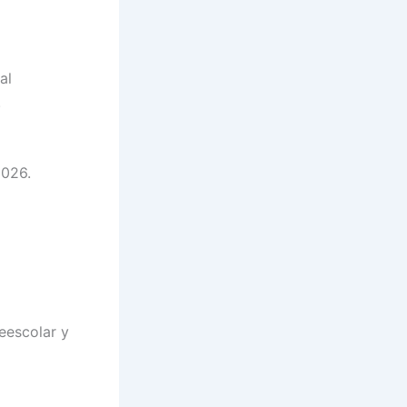
al
.
2026.
eescolar y