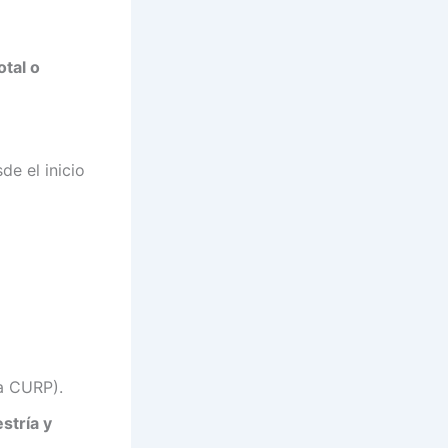
otal o
de el inicio
la CURP).
stría y