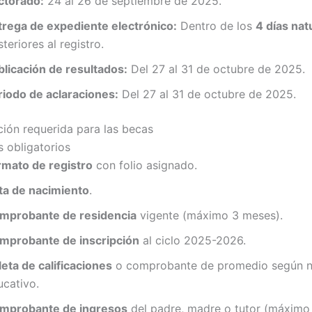
ctorado:
24 al 26 de septiembre de 2025.
trega de expediente electrónico:
Dentro de los
4 días nat
teriores al registro.
blicación de resultados:
Del 27 al 31 de octubre de 2025.
riodo de aclaraciones:
Del 27 al 31 de octubre de 2025.
ón requerida para las becas
 obligatorios
rmato de registro
con folio asignado.
ta de nacimiento
.
mprobante de residencia
vigente (máximo 3 meses).
mprobante de inscripción
al ciclo 2025-2026.
eta de calificaciones
o comprobante de promedio según n
ucativo.
mprobante de ingresos
del padre, madre o tutor (máximo