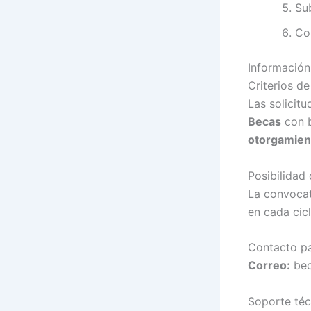
Su
Co
Información
Criterios de
Las solicit
Becas
con b
otorgamien
Posibilidad
La convoca
en cada cicl
Contacto p
Correo:
be
Soporte téc