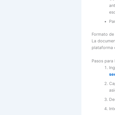
an
esc
Pa
Formato de
La documen
plataforma 
Pasos para 
Ing
se
Ca
as
De
Int