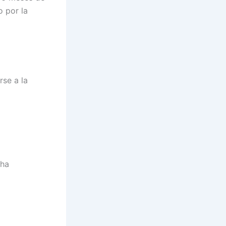
 por la
rse a la
cha