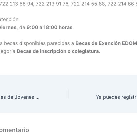
722 213 88 94, 722 213 91 76, 722 214 55 88, 722 214 66 
atención
viernes
, de
9:00 a 18:00 horas
.
s becas disponibles parecidas a
Becas de Exención EDO
ategoría
Becas de inscripción o colegiatura
.
Entrega de Tarjetas de Jóvenes Construyendo el Futuro será en esta fecha. Checa cuándo y dónde
comentario