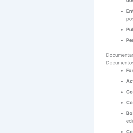
do
En
pos
Pu
Pe
Documentaci
Documentos
Fo
Ac
Co
Co
Bol
ed
Co