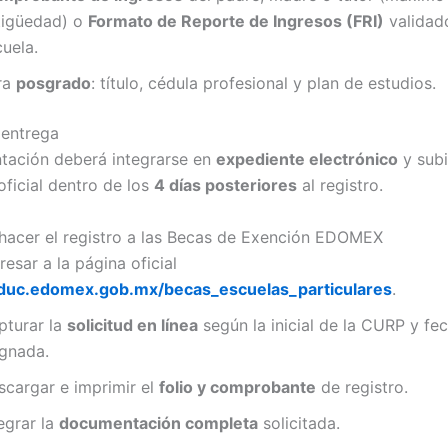
tigüedad) o
Formato de Reporte de Ingresos (FRI)
validado
uela.
ra
posgrado
: título, cédula profesional y plan de estudios.
 entrega
tación deberá integrarse en
expediente electrónico
y subi
oficial dentro de los
4 días posteriores
al registro.
hacer el registro a las Becas de Exención EDOMEX
resar a la página oficial
duc.edomex.gob.mx/becas_escuelas_particulares
.
pturar la
solicitud en línea
según la inicial de la CURP y fe
ignada.
scargar e imprimir el
folio y comprobante
de registro.
egrar la
documentación completa
solicitada.