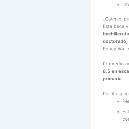
Int
¿Quiénes p
Esta beca v
bachillerato
doctorado
,
Educación, 
Promedio m
8.5 en esca
primaria
.
Perfil espec
Res
Est
co