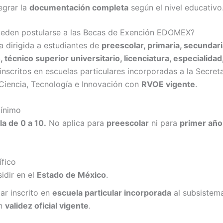
egrar la
documentación completa
según el nivel educativo
ueden postularse a las Becas de Exención EDOMEX?
a dirigida a estudiantes de
preescolar, primaria, secundari
, técnico superior universitario, licenciatura, especialidad
 inscritos en escuelas particulares incorporadas a la Secret
Ciencia, Tecnología e Innovación con
RVOE vigente
.
ínimo
la de 0 a 10.
No aplica para
preescolar
ni para
primer año
ífico
idir en el
Estado de México
.
ar inscrito en
escuela particular incorporada
al subsistema
n
validez oficial vigente
.