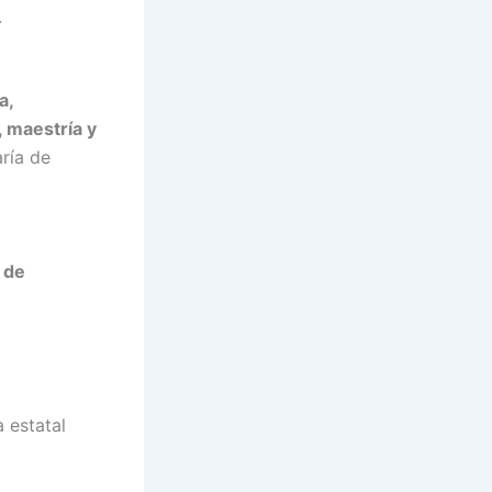
.
a,
, maestría y
aría de
 de
 estatal