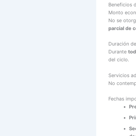
Beneficios 
Monto eco
No se otorga
parcial de 
Duración de
Durante
tod
del ciclo.
Servicios ad
No contem
Fechas imp
Pr
Pr
Sec