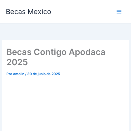
Ir
Becas Mexico
al
contenido
Becas Contigo Apodaca
2025
Por
amolin
/
30 de junio de 2025
Toda la información sobre las Becas