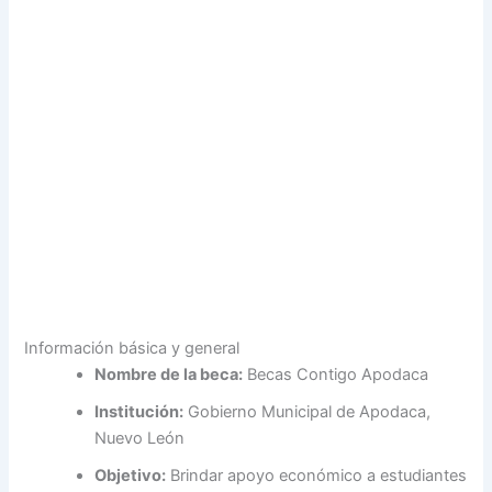
Contigo Apodaca. Quién la puede solicitar,
requisitos y cómo aplicar.
Regístrate a Becas México
Información básica y general
Nombre de la beca:
Becas Contigo Apodaca
Institución:
Gobierno Municipal de Apodaca,
Nuevo León
Objetivo:
Brindar apoyo económico a estudiantes