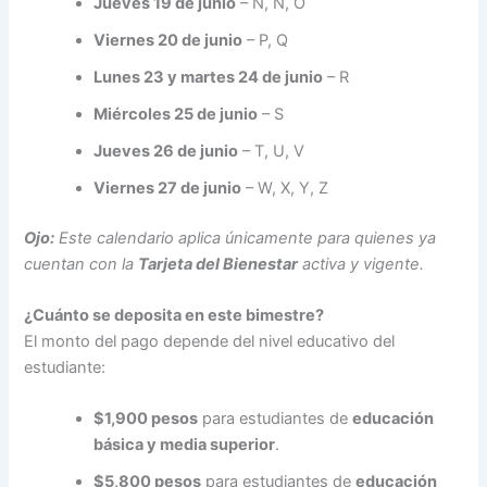
Jueves 19 de junio
– N, Ñ, O
Viernes 20 de junio
– P, Q
Lunes 23 y martes 24 de junio
– R
Miércoles 25 de junio
– S
Jueves 26 de junio
– T, U, V
Viernes 27 de junio
– W, X, Y, Z
Ojo:
Este calendario aplica únicamente para quienes ya
cuentan con la
Tarjeta del Bienestar
activa y vigente.
¿Cuánto se deposita en este bimestre?
El monto del pago depende del nivel educativo del
estudiante:
$1,900 pesos
para estudiantes de
educación
básica y media superior
.
$5,800 pesos
para estudiantes de
educación