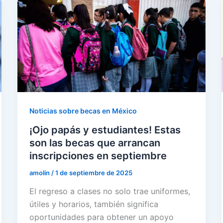
Noticias sobre becas en México
¡Ojo papás y estudiantes! Estas
son las becas que arrancan
inscripciones en septiembre
amolin
/
1 de septiembre de 2025
El regreso a clases no solo trae uniformes,
útiles y horarios, también significa
oportunidades para obtener un apoyo